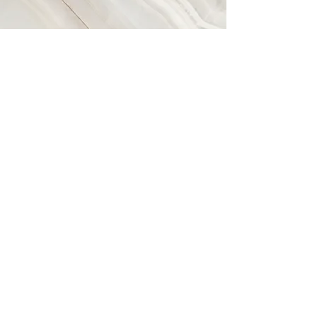
ビジョン
物事の本質を理解し行動に移すこと
が当たり前にできる​会社になります。
​
充実した生活環境や職場環境への改
革や人材不足問題の解消など、皆様に
より良いサービスを提供していきたい
と考えております。